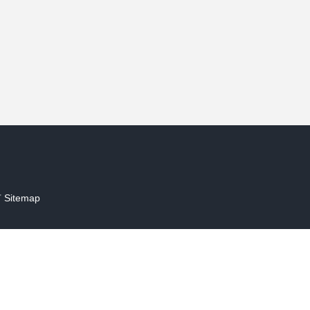
）
）
有
Sitemap