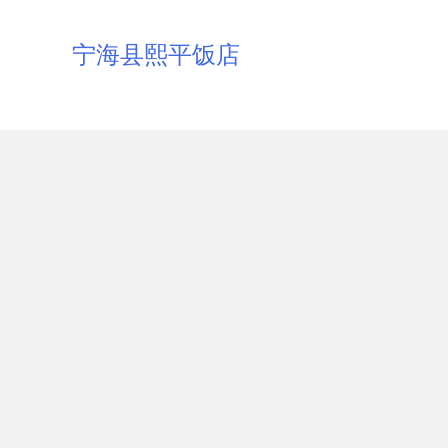
宁海县熙平饭店