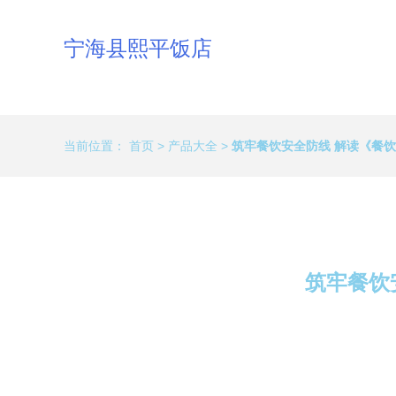
宁海县熙平饭店
当前位置：
首页
>
产品大全
>
筑牢餐饮安全防线 解读《餐
筑牢餐饮