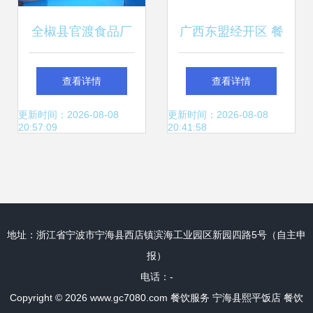
全椒县官渡食品厂
广西东盟经开区 餐
地址、电话、营业
饮服务业节后有序
查看详情
查看详情
时间及大众点评餐
复工，奋力冲刺“开
更新时间：2026-08-08
更新时间：2026-08-08
20:57:09
20:41:58
饮服务指南
门红”
地址：浙江省宁波市宁海县西店镇滨海工业园区新园四路5号（自主申
报）
电话：-
Copyright © 2026
www.gc7080.com
餐饮服务
宁海县熙平饭店
餐饮