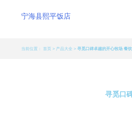
宁海县熙平饭店
当前位置：
首页
>
产品大全
>
寻觅口碑卓越的开心牧场 餐
寻觅口