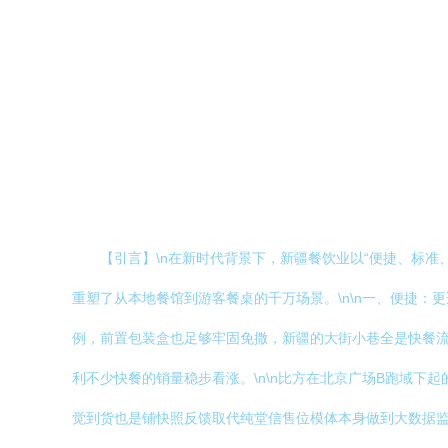
【引言】\n在新时代背景下，新疆餐饮业以“便捷、标
重塑了从本地餐馆到游客餐桌的千万场景。\n\n一、便捷：
例，前置包装盒也足够牢固免撒，新疆的大街小巷全是快餐
利不少快餐的销量稳步看涨。\n\n比方在北京广场B跑域
觉到货也是铺快照反馈取代纯堂信售位模体本身做到大数据