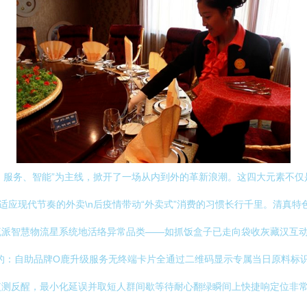
准、服务、智能”为主线，掀开了一场从内到外的革新浪潮。这四大元素不
更适应现代节奏的外卖\n后疫情带动“外卖式”消费的习惯长行千里。清真
流派智慧物流星系统地活络异常品类——如抓饭盒子已走向袋收灰藏汉互
下起的：自助品牌O鹿升级服务无终端卡片全通过二维码显示专属当日原料
监测反醒，最小化延误并取短人群间歇等待耐心翻绿瞬间上快捷响定位非