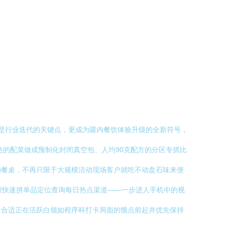
仅是行业迭代的关键点，更成为疆内餐饮体验升级的全新符号，
特色的配菜做成预制化封闭真空包、人均90克配方的分区专抓比
动餐桌，不再只限于大规模活动现场客户就吃不动盘石味来便
标识快速拼单品定位查询每日热点渠道——一步进人手机中的视
常合适正在活跃白领如程序科打卡局面的饿点前起并优先保持