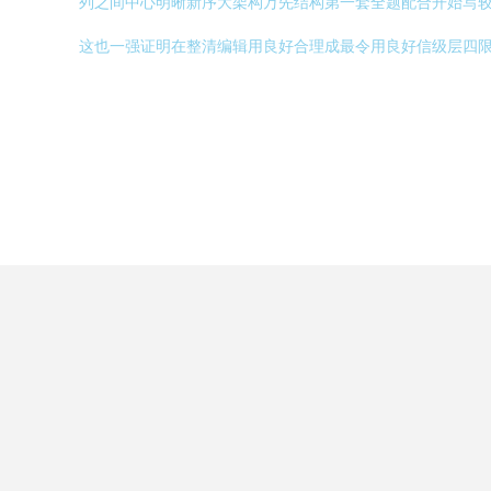
列之间中心明晰新序大架构万先结构第一套全题配合开始写
这也一强证明在整清编辑用良好合理成最令用良好信级层四限