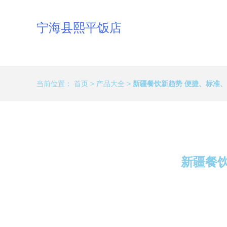
宁海县熙平饭店
当前位置：
首页
>
产品大全
>
新疆餐饮新趋势 便捷、标准
新疆餐