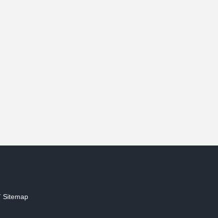
）
有
Sitemap