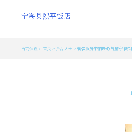
宁海县熙平饭店
当前位置：
首页
>
产品大全
>
餐饮服务中的匠心与坚守 做