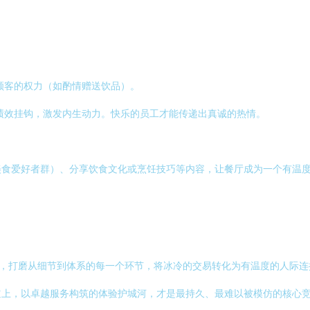
顾客的权力（如酌情赠送饮品）。
绩效挂钩，激发内生动力。快乐的员工才能传递出真诚的热情。
美食爱好者群）、分享饮食文化或烹饪技巧等内容，让餐厅成为一个有温
心，打磨从细节到体系的每一个环节，将冰冷的交易转化为有温度的人际
道上，以卓越服务构筑的体验护城河，才是最持久、最难以被模仿的核心