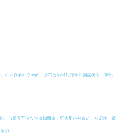
度、有内容的社交空间。这不仅能增加顾客的到店频率，更能
连接。当顾客不仅仅为食物而来，更为那份被善待、被记住、被
竞争力。