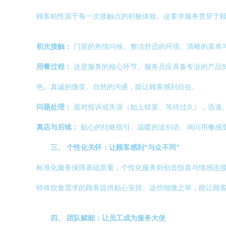
顾客粘性源于每一次接触点的积极体验。这要求服务贯穿于
初次接触：
门迎的热情问候、整洁舒适的环境、清晰的菜单
用餐过程：
这是服务的核心环节。服务员应具备专业的产品
色。真诚的微笑、自然的沟通，能让顾客感到自在。
问题处理：
面对投诉或失误（如上错菜、等待过久），迅速、
离店与后续：
贴心的结账指引、温暖的送别语、询问用餐感
三、 个性化关怀：让顾客感到“与众不同”
标准化服务保障基础质量，个性化服务则创造惊喜与情感连
特殊饮食需求的顾客提供贴心安排。这些细微之举，能让顾
四、 团队赋能：让员工成为服务大使