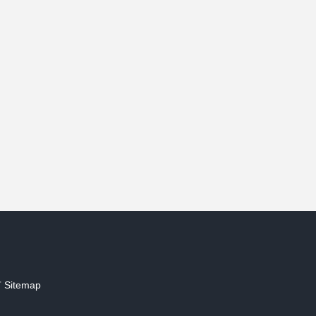
）
有
Sitemap