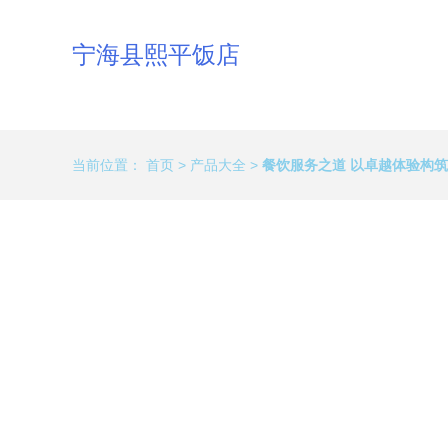
宁海县熙平饭店
当前位置：
首页
>
产品大全
>
餐饮服务之道 以卓越体验构